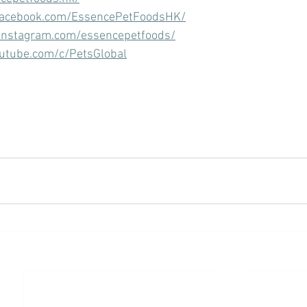
facebook.com/EssencePetFoodsHK/
instagram.com/essencepetfoods/
utube.com/c/PetsGlobal