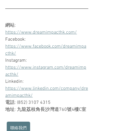
網站: 
https://www.dreamimpacthk.com/
Facebook: 
https://www.facebook.com/dreamimpa
cthk/
Instagram: 
https://www.instagram.com/dreamimp
acthk/
Linkedin: 
https://www.linkedin.com/company/dre
amimpacthk/
電話: (852) 3107 4315
地址: 九龍荔枝角長沙灣道760號4樓C室
聯絡我們