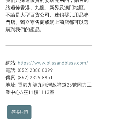
我們只揀選優質的嬰幼兒用品，銷售網
絡遍佈香港、九龍、新界及澳門地區。
不論是大型百貨公司、連鎖嬰兒用品專
門店、獨立零售商或網上商店都可以選
購到我們的產品。
網站: 
https://www.blissandbless.com/
電話: (852) 2388 0099    
傳真: (852) 2329 8851
地址: 香港九龍九龍灣啟祥道26號同力工
業中心A座11樓1113室
聯絡我們