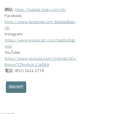
網站: 
https://babble-baby.com.hk/
Facebook: 
https://www.facebook.com/BabbleBaby
HK
Instagram: 
https://www.instagram.com/babblebab
yhk/
YouTube: 
https://www.youtube.com/channel/UCy-
Bxpwv7CNvvAcK-ZJeDAA
電話: (852) 3426 2718
聯絡我們