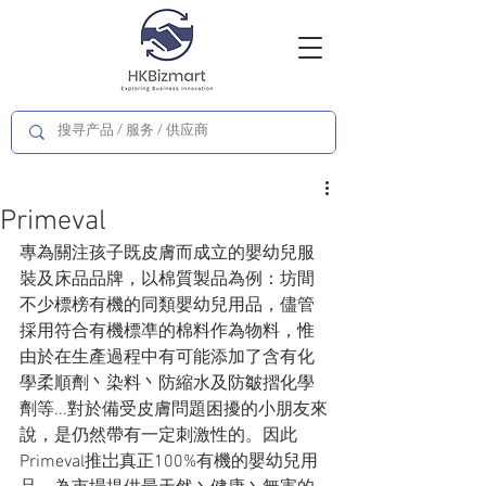
Primeval
專為關注孩子既皮膚而成立的嬰幼兒服
裝及床品品牌，以棉質製品為例：坊間
不少標榜有機的同類嬰幼兒用品，儘管
採用符合有機標凖的棉料作為物料，惟
由於在生產過程中有可能添加了含有化
學柔順劑丶染料丶防縮水及防皺摺化學
劑等...對於備受皮膚問題困擾的小朋友來
說，是仍然帶有一定刺激性的。因此 
Primeval推岀真正100%有機的嬰幼兒用