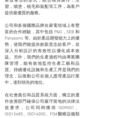
垂直整合的形式，結合模具製作，注
塑，噴塗，植毛和裝配等工序，為客戶
提供最優質的服務。
公司和多個國際品牌在家電領域上有豐
富的合作經驗，其中包括 P&G，SEB 和 
Panasonic 等。由於產品開發能力上的優
勢，使我們能提供創新意念給客戶，並
深入分析設計的有效性以優化成本效
益。另外，我們的生產過程均由專業團
隊管理，能有效地監控生產工藝和品
質。持續優化設施和生產工序是我們的
理念，以推動公司在個人護理產品行業
中，達到領先的地位。
在社會責任和品質系統方面，獨立的運
作改善部門確保公司嚴守當地的法律法
規要求，公司同時獲得 ISO9001、
ISO13485、ISO14000、FDA醫療設備類