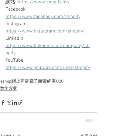
網站: 
https://www.shopify.hk/
Facebook: 
https://www.facebook.com/shopify
Instagram: 
https://www.instagram.com/shopify/
Linkedin: 
https://www.linkedin.com/company/sh
opify
YouTube: 
https://www.youtube.com/user/shopify
eshop
網上商店
電子商貿
網店
O2O
数字方案