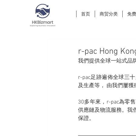
首页
商贸分类
免
r-pac Hong Kon
我們提供全球一站式品
r-pac足跡遍佈全球
及生產等， 由我們屢
30多年來，r-pac
供應鏈及物流服務。我
保證。