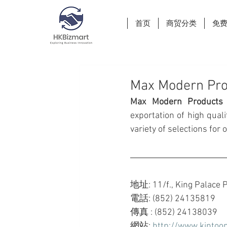
首页
商贸分类
免
Max Modern Pro
Max Modern Products
exportation of high qual
variety of selections for
地址: 11/f., King Palace P
電話: (852) 24135819
傳真 : (852) 24138039
網站: 
http://www.kintoo