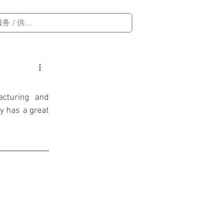
cturing and 
 has a great 