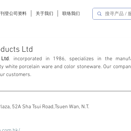
费刊登公司资料
关于我们
联络我们
ducts Ltd
 Ltd
. incorporated in 1986, specializes in the manufa
ity white porcelain ware and color stoneware. Our company
 our customers.
laza, 52A Sha Tsui Road,Tsuen Wan, N.T.
n.com.hk/