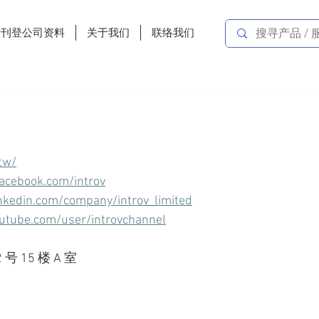
费刊登公司资料
关于我们
联络我们
tw/
acebook.com/introv
nkedin.com/company/introv_limited
utube.com/user/introvchannel
号 15 楼 A 室