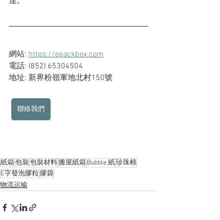
達。
網站: 
https://epackbox.com
電話: (852) 65304504
地址: 新界粉嶺軍地北村150號
聯絡我們
紙箱
包裝
包裝材料
搬屋紙箱
Bubble 紙
珍珠棉
E字發泡膠粒
膠袋
物流运输