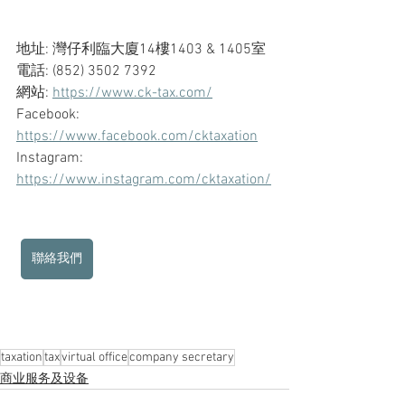
地址: 灣仔利臨大廈14樓1403 & 1405室
電話: (852) 3502 7392
網站: 
https://www.ck-tax.com/
Facebook: 
https://www.facebook.com/cktaxation
Instagram: 
https://www.instagram.com/cktaxation/
聯絡我們
taxation
tax
virtual office
company secretary
商业服务及设备