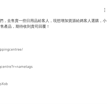
們，去售賣一些日用品給客人，現想增加貨源給媽客人選購，小
up去銷售產品，期待收到貴司回覆！
ppingcentree/
gcentre?r=nametags 
qpXob