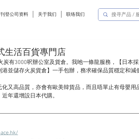
费刊登公司资料
关于我们
联络我们
一站式生活百貨專門店
於火炭有3000呎辦公室及貨倉。我吔一條龍服務，【日本採
】->【到港並儲存火炭貨倉】一手包辦，務求確保品質穩定和減
元化又高品質，亦會有歐美韓貨品，而且唔單止有母嬰用
，近年還增設日本代購。
ace.hk/