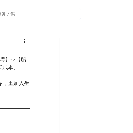
購】->【船
低成本。
品，重加入生