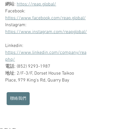
網站: 
https://reap.global/
Facebook: 
https://www.facebook.com/reap.global/
Instagram: 
https://www.instagram.com/reapglobal/
Linkedin: 
https://www.linkedin.com/company/rea
phq/
電話: (852) 9293-1987
地址: 2/F-3/F, Dorset House Taikoo 
Place, 979 King's Rd, Quarry Bay
聯絡我們