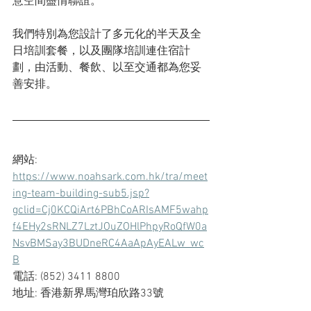
意空間盡情聯誼。
我們特別為您設計了多元化的半天及全
日培訓套餐，以及團隊培訓連住宿計
劃，由活動、餐飲、以至交通都為您妥
善安排。
網站: 
https://www.noahsark.com.hk/tra/meet
ing-team-building-sub5.jsp?
gclid=Cj0KCQiArt6PBhCoARIsAMF5wahp
f4EHy2sRNLZ7LztJOuZOHlPhpyRoQfW0a
NsvBMSay3BUDneRC4AaApAyEALw_wc
B
電話: (852) 3411 8800
地址: 香港新界馬灣珀欣路33號