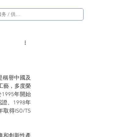
是稱譽中國及
工藝，多度榮
995年開始
證、1998年
取得ISO/TS 
進和創新性產