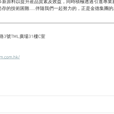
多新原料以提升産品質素及效益，同時積極透過引進專業
尚存的技術困難……伴隨我們一起努力的，正是金德集團的
路3號TML廣場31樓C室
om.com.hk/