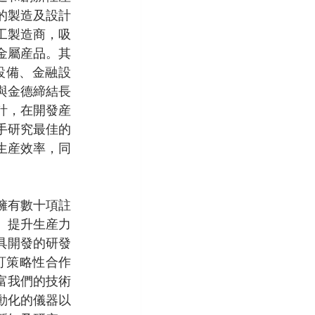
的製造及設計
工製造商，吸
金屬産品。其
設備、金融設
與金德締結長
計，在開發産
手研究最佳的
生産效率，同
擁有數十項註
、提升生産力
具開發的研發
訂策略性合作
富我們的技術
動化的儀器以