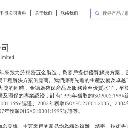
费刊登公司资料
关于我们
联络我们
公司
imited
，多年來致力於精密五金製造，爲客戶提供優質解决方案，
屬工程解決方案供應商。我們擁有先進的生産設備及卓越
大獎的同時，金德為確保産品及服務達至優質水平，早於1
環保的專業認證，計有1995年獲取的ISO9002:1994認
:1996認證、2003年獲取ISO/IEC 27001:2005、2004年
007年獲頒OHSAS18001:1999認證等。
知名品牌，主要客戶的產品均為極為複雜、精密、技術先