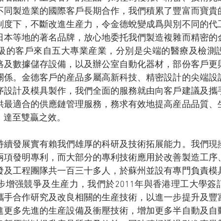
不同製造業的國際客戶長期合作，我們積累了豐富而寶貴
制度下，不斷改進生産力，令金德蛻變成爲與別不同的代
日本等地的著名品牌，放心地委托我們製造複雜而精密的
級的客戶來自五大專業産業，分別是尖端的醫療及檢測
絡及數據儲存設備，以及辦公室自動化器材，部份客戶更
關係。金德客戶的産品多屬高新科技、精密設計的尖端設
序設計及模具製作，我們全面的服務就由向客戶建議及攜
供最適合的供應鏈管理服務，務求有效地提高産品品質、
，達至雙贏之效。
持續發展實有賴我們雄厚的科研及技術拓展能力。我們現
兩項發明專利，而大部分的專利技術應用於改善製造工序
發及工程團隊共一百三十多人，於蘇州並設有專門負責模
步增强競爭及生産力，我們於2011年與香港理工大學簽
攜手合作研究及改良相關的生産技術，以進一步提升及豐
進更多先進的生産設備及衝壓技術，增加更多半自動及自