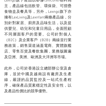
Lexngo旗下產品以矽膠(Silicone)物料為
主，產品線包括飲管、環保袋、可摺疊
食物盒及餐具等，另外，Lexngo旗下亦
擁有LexLiving及Lexnfant兩條產品線，分
別針對家居、廚房及品味生活，以及提
供嬰兒、幼兒和兒童日用品，全面照顧
不同層面客戶的需要。公司針對個人
（B2C）及企業客戶（B2B）兩線並行業
務政策，銷售渠道涵蓋電商、實體旗艦
店、零售百貨及餐飲集團，業務版圖遍
及亞洲、美洲、歐洲及大洋洲等市場。
此外，公司於香港設立總部辦公室及倉
庫，並於中國及越南設有廠房及生產
線，嚴謹的品質監控及一站式生產程
序，確保產品質素穩定性及安全性，以
及產品性價比的競爭優勢。