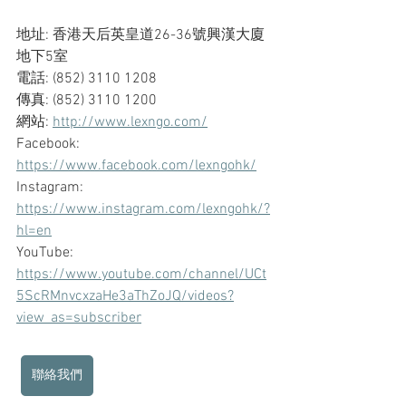
地址: 香港天后英皇道26-36號興漢大廈
地下5室
電話: (852) 3110 1208
傳真: (852) 3110 1200
網站: 
http://www.lexngo.com/
Facebook: 
https://www.facebook.com/lexngohk/
Instagram: 
https://www.instagram.com/lexngohk/?
hl=en
YouTube: 
https://www.youtube.com/channel/UCt
5ScRMnvcxzaHe3aThZoJQ/videos?
view_as=subscriber
聯絡我們