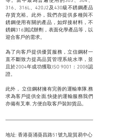
等。當中最為普遍使用的303、304、
316、316L、420J2及430級不銹鋼產品
存貨充裕。此外，我們亦提供多種與不
銹鋼使用有關的產品，如焊接材料，不
銹鋼316測試辦劑，表面化學產品等，以
迎合客戶的需求。
為了向客戶提供優質服務，立信鋼材一
直不斷致力提高品質管理系統水準，並
且於2004年成功獲取ISO 9001：2008認
證。
此外， 立信鋼材擁有完善的運輸車隊,務
求為客戶提供全面,快捷的運輸服務我們
亦備有叉車, 方便自取客戶裝卸貨品。
地址: 香港葵涌葵昌路51號九龍貿易中心