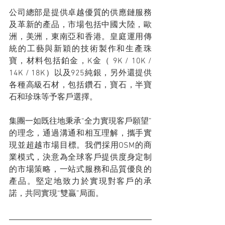
公司總部是提供卓越優質的供應鏈服務
及革新的產品，市場包括中國大陸，歐
洲，美洲，東南亞和香港。皇庭運用傳
統的工藝與新穎的技術製作和生產珠
寶，材料包括鉑金，K金（ 9K / 10K / 
14K / 18K）以及925純銀，另外還提供
各種高級石材，包括鑽石，寶石，半寶
石和珍珠等予客戶選擇。
集團一如既往地秉承“全力實現客戶願望”
的理念，通過溝通和相互理解，攜手實
現並超越市場目標。我們採用OSM的商
業模式，決意為全球客戶提供度身定制
的市場策略，一站式服務和品質優良的
產品。堅定地致力於實現對客戶的承
諾，共同實現“雙贏”局面。