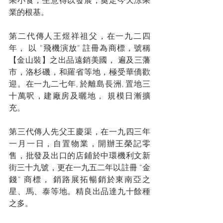
果小食，生意得以發展，奠定今天涼果
業的根基。 
第二代傳人王煜祥祖父，在一九二四
年， 以 ”飛機演放” 註冊為商標，號稱
【金山裝】之出品遠銷美國， 遍及三藩
市，洛杉磯，和羅省等地，極受華僑歡
迎。在一九二七年, 於離島長洲, 置地三
十萬呎，建廠房及曬地， 規模日漸擴
充。 
第三代傳人先父王慶渠，在一九四三年
一月一日，自置物業，開辦王榮記零
售，批發及出口的店鋪於中環機利文新
街三十九號，更在一九五二年以註冊 ”金
錢” 商標， 銷路展拓暢銷於東南亞之
星、馬、泰等地。精良出品達九十餘種
之多。 