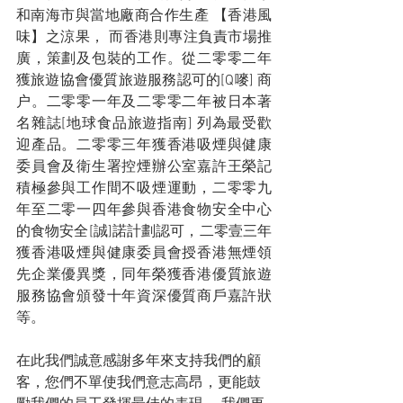
和南海市與當地廠商合作生產 【香港風
味】之涼果， 而香港則專注負責市場推
廣，策劃及包裝的工作。從二零零二年
獲旅遊協會優質旅遊服務認可的[Q嘜] 商
户。二零零一年及二零零二年被日本著
名雜誌[地球食品旅遊指南] 列為最受歡
迎產品。二零零三年獲香港吸煙與健康
委員會及衛生署控煙辦公室嘉許王榮記
積極參與工作間不吸煙運動，二零零九
年至二零一四年參與香港食物安全中心
的食物安全[誠]諾計劃認可，二零壹三年
獲香港吸煙與健康委員會授香港無煙領
先企業優異獎，同年榮獲香港優質旅遊
服務協會頒發十年資深優質商戶嘉許狀
等。
在此我們誠意感謝多年來支持我們的顧
客，您們不單使我們意志高昂，更能鼓