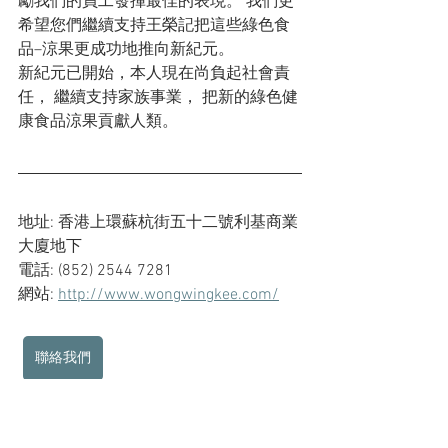
勵我們的員工發揮最佳的表現。 我們更
希望您們繼續支持王榮記把這些綠色食
品–涼果更成功地推向新紀元。
新紀元已開始，本人現在尚負起社會責
任， 繼續支持家族事業， 把新的綠色健
康食品涼果貢獻人類。
地址: 香港上環蘇杭街五十二號利基商業
大廈地下
電話: (852) 2544 7281
網站: 
http://www.wongwingkee.com/
聯絡我們