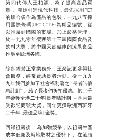
第四代傳人王柏源，為了提高產品質
量， 開始引進現代科技，最先採用PET
的腹合袋作為產品的包裝，一九八五採
用國際條碼(UPC CODE)為貨品編號，從
以推展到國際的市場。加上嚴格管理， 
於一九九零年榮獲第十三屆國際食品及
飲料大獎，將中國天然健康的涼果食品
推廣至歐洲各國。 
除卻經營正常業務外，王榮記更參與社
會服務，經常贊助長者活動。從一九九
九年我們參加了社會福利署之 ”長者咭優
惠計劃”， 給了長者們折扣優惠。於二千
年榮獲全港二千年[長者咭計劃] – 區內最
受歡迎商號大獎，同年更獲歐洲西班牙
二千年 [最佳品牌] 金獎。
回歸祖國後， 為加強競爭，以祖國生產
成本低廉及就地取材之優勢下， 在汕頭