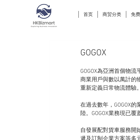
首页
商贸分类
免
GOGOX
GOGOX為亞洲首個物
商業用戶與數以萬計的
重新定義日常物流體驗
在過去數年，GOGOX
陸。GOGOX業務現已覆
自發展配對貨車服務開
遞及訂制企業方案等多