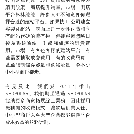
擇開網店創業，經營實體店的商家亦陸
續開設網上商店提升銷量。巿場上開店
平台林林總總，許多人都不知道如何選
擇合適的建站平台。如果找 IT 公司建立
客製化網站，表面上是一次性付費和享
有網站代碼的擁有權，但卻容易忽略日
後為系統除錯、升級和維護的昂貴費
用。巿場上有各色各樣的建站平台，有
些需要抽取成交費用，有的收費昂貴，
甚至限制儲存容量和網絡流量，令不少
中小型商戶卻步。
有見及此，我們於 2018 年推出
SHOPOLAR。我們期望透過 SHOPOLAR 
協助更多商家拓展線上業務，因此採用
無抽佣的收費模式，讓網店創業人仕、
中小型商戶以至大型企業都能選擇乎合
成本效益的服務計劃。