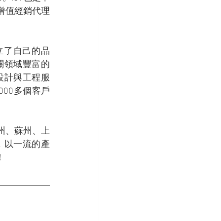
的增值經銷代理
立了自己的品
相關領域豐富的
設計與工程服
00多個客戶
州、蘇州、上
，以一流的產
！