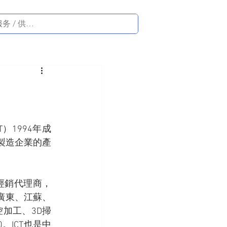
CT）1994年成
製造企業的產
值經銷代理商，
為廣東、江蘇、
加工、3D掃
。ICT也是中