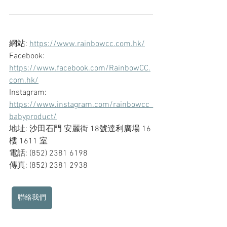
網站: 
https://www.rainbowcc.com.hk/
Facebook: 
https://www.facebook.com/RainbowCC.
com.hk/
Instagram: 
https://www.instagram.com/rainbowcc_
babyproduct/
地址: 沙田石門 安麗街 18號達利廣場 16
樓 1611 室
電話: (852) 2381 6198
傳真: (852) 2381 2938
聯絡我們