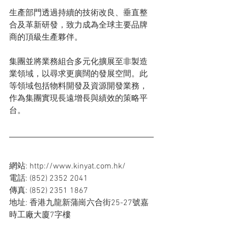
生產部門透過持續的技術改良、垂直整
合及革新研發，致力成為全球主要品牌
商的頂級生產夥伴。
集團並將業務組合多元化擴展至非製造
業領域，以尋求更廣闊的發展空間。此
等領域包括物料開發及資源開發業務，
作為集團實現長遠增長與績效的策略平
台。
網站: http://www.kinyat.com.hk/ 
電話: (852) 2352 2041
傳真: (852) 2351 1867
地址: 香港九龍新蒲崗六合街25-27號嘉
時工廠大廈7字樓