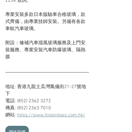
2254 查詢。
專業安裝多款日本版驗車合格玻璃，款
式齊備，由專業技師安裝。另備有各款
車軚汽車玻璃。
附設：修補汽車擋風玻璃服務及上門安
裝服務、專業安裝汽車防爆玻璃、隔熱
膜
地址: 香港九龍土瓜灣鳳儀街21-27號地
下
電話: (852) 2362 3272
傳真: (852) 2363 7010
網站: 
https://www.hiponglass.com.hk/