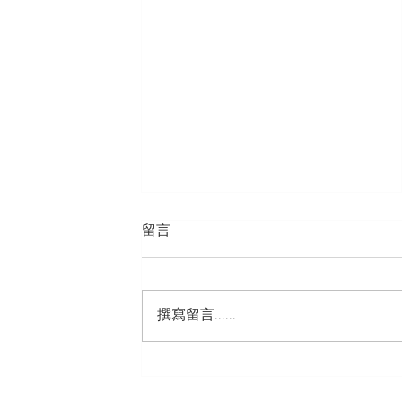
留言
撰寫留言......
仁愛堂YES培訓學院