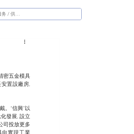
精密五金模具
安置設廠房, 
戴。“信興”以
化發展, 設立
 公司投放更多
邁向實現工業