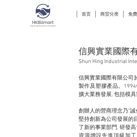
首页
商贸分类
免
信興實業國際
Shun Hing Industrial Inte
信興實業國際有限公司
製作及塑膠產品。199
擴大業務發展, 包括模具
創辦人的營商理念乃”誠
堅持創新為公司發展的目標
了新的事業部門, 研發高
資源增設先進頂級加工