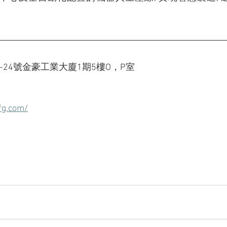
4-24號金豪工業大廈1期5樓O，P室
fg.com/