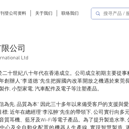
费刊登公司资料
关于我们
联络我们
有限公司
rnational Ltd
於二十世紀八十年代在香港成立。公司成立初期主要從事
4年創辦人”李道德”先生把握國內改革開放之機遇於東莞長
製作, 小型家電, 汽車配件及電子等注塑產品。
信為先, 品質為本” 因此三十多年以來備受客戶的支援與愛
; 近年在總經理“李泓翀”先生的帶領下, 公司實行向多元
音質耳機、藍牙及Wi-Fi等電子產品。為了提升製造水準,
中心及全自動化配置的機器人生產線, 實現智慧製造, 